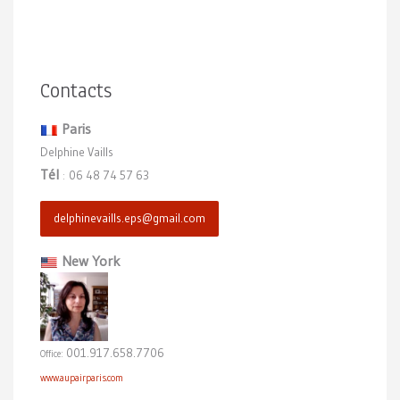
Contacts
Paris
Delphine Vaills
Tél
06 48 74 57 63
:
delphinevaills.eps@gmail.com
New York
001.917.658.7706
Office:
www.aupairparis.com